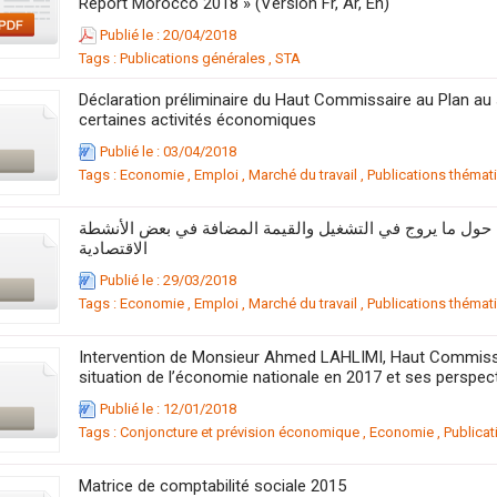
Report Morocco 2018 » (Version Fr, Ar, En)
Publié le : 20/04/2018
Tags :
Publications générales
,
STA
Déclaration préliminaire du Haut Commissaire au Plan au s
certaines activités économiques
Publié le : 03/04/2018
Tags :
Economie
,
Emploi
,
Marché du travail
,
Publications thémat
حول ما يروج في التشغيل والقيمة المضافة في بعض الأنشطة
الاقتصادية
Publié le : 29/03/2018
Tags :
Economie
,
Emploi
,
Marché du travail
,
Publications thémat
Intervention de Monsieur Ahmed LAHLIMI, Haut Commissai
situation de l’économie nationale en 2017 et ses perspec
Publié le : 12/01/2018
Tags :
Conjoncture et prévision économique
,
Economie
,
Publica
Matrice de comptabilité sociale 2015