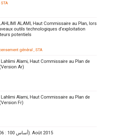
,
STA
LAHLIMI ALAMI, Haut Commissaire au Plan, lors
veaux outils technologiques d’exploitation
teurs potentiels
censement général
,
STA
 Lahlimi Alami, Haut Commissaire au Plan de
(Version Ar)
 Lahlimi Alami, Haut Commissaire au Plan de
(Version Fr)
L’Indice des prix à la consommation (IPC). (Base 100 : 2006 : 100 أساس). Août 2015