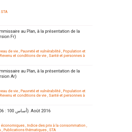
,
STA
missaire au Plan, à la présentation de la
rsion Fr)
veau de vie
,
Pauvreté et vulnérabilité
,
Population et
Revenu et conditions de vie
,
Santé et personnes à
missaire au Plan, à la présentation de la
rsion Ar)
veau de vie
,
Pauvreté et vulnérabilité
,
Population et
Revenu et conditions de vie
,
Santé et personnes à
L’Indice des prix à la consommation (IPC). (Base 100 : 2006 : 100 أساس). Août 2016
s économiques
,
Indice des prix à la consommation
,
s
,
Publications thématiques
,
STA