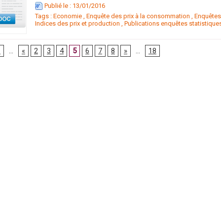
Publié le : 13/01/2016
Tags :
Economie
,
Enquête des prix à la consommation
,
Enquête
Indices des prix et production
,
Publications enquêtes statistique
1
...
«
2
3
4
5
6
7
8
»
...
18