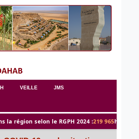
PH
VEILLE
JMS
la région selon le RGPH 2024 :
219 965
habitants