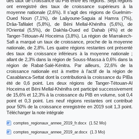
des taux de croissance du PIB entre les régions. Sept régions
ont enregistré des taux de croissance supérieurs à la
moyenne nationale (2,6%). Il s’agit des régions de Guelmim-
Oued Noun (7,1%), de Laâyoune-Saguia al Hamra (7%),
Drâa-Tafilalet (5,8%), de Béni Mellal-Khénifra (5,6%), de
l’Oriental (5,5%), de Dakhla-Oued ed Dahab (4%) et de
Tanger-Tétouan-Al Hoceima (3,8%). La région de Marrakech-
Safi a marqué un taux de croissance, proche de la moyenne
nationale, de 2,8%. Les quatre régions restantes ont présenté
des taux de croissance inférieurs à la moyenne nationale ;
allant de 2,3% dans la région de Souss-Massa à 0,6% dans la
région de Rabat-Salé-Kénitra. Par ailleurs, 22,6% de la
croissance nationale est à mettre à l’actif de la région de
Casablanca-Settat dont la contributionà la croissance du PIBa
été de 0,6 point. Les deux régions de Tanger-Tétouan-Al
Hoceima et Béni Mellal-Khénifra ont participé successivement
de 15,6% et 12,3% à la croissance du PIB en volume, soit 0,4
point et 0,3 point. Les neuf régions restantes ont contribué
pour 50% de la croissance enregistrée en 2019 soit 1,3 point.
Télécharger la note intégrale
comptes_regionaux_annee_2019_fr.docx
(1.52 Mo)
comptes_regionaux_annee_2019_ar.docx
(1.3 Mo)