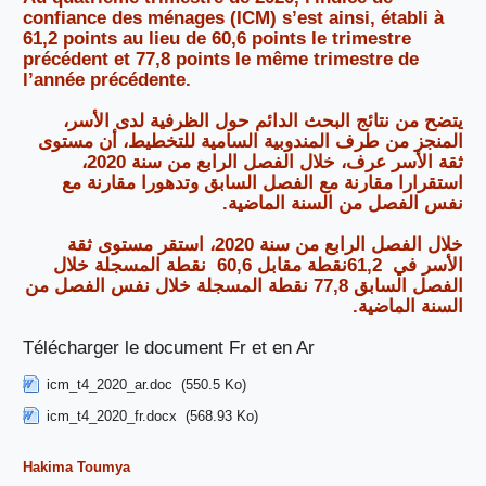
confiance des ménages (ICM) s’est ainsi, établi à
61,2 points au lieu de 60,6 points le trimestre
précédent et 77,8 points le même trimestre de
l’année précédente.
يتضح من نتائج البحث الدائم حول الظرفية لدى الأسر،
المنجز من طرف المندوبية السامية للتخطيط، أن مستوى
ثقة الأسر عرف، خلال الفصل الرابع من سنة 2020،
استقرارا مقارنة مع الفصل السابق وتدهورا مقارنة مع
نفس الفصل من السنة الماضية.
خلال الفصل الرابع من سنة 2020، استقر مستوى ثقة
نقطة المسجلة خلال
60,6
نقطة مقابل
61,2
الأسر في
نقطة المسجلة خلال نفس الفصل من
77,8
الفصل السابق
.
السنة الماضية
Télécharger le document Fr et en Ar
icm_t4_2020_ar.doc
(550.5 Ko)
icm_t4_2020_fr.docx
(568.93 Ko)
Hakima Toumya