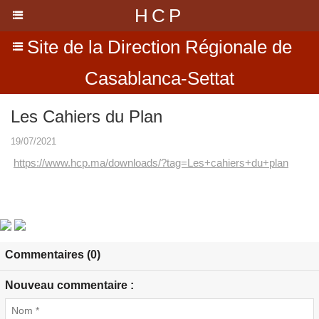
HCP
Site de la Direction Régionale de
Casablanca-Settat
Les Cahiers du Plan
19/07/2021
https://www.hcp.ma/
downloads/?tag=Les+cahiers+du+
plan
Commentaires (0)
Nouveau commentaire :