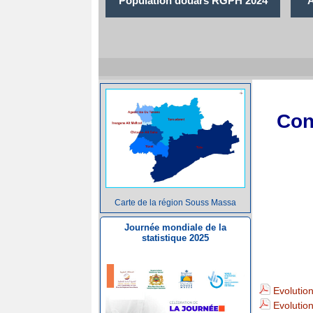
Population douars RGPH 2024
A
Con
Indice
Carte de la région Souss Massa
Journée mondiale de la
des
statistique 2025
Prix
2026
Evolutio
Evolutio