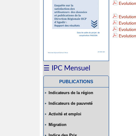
des
Evolutio
Prix
Evolutio
Evolution
2023
Evolutio
Evolution
Indice
des
☰ IPC Mensuel
Prix
PUBLICATIONS
2022
Indicateurs de la région
Indice
Indicateurs de pauvreté
des
Activité et emploi
Migration
Prix
Indice des Prix