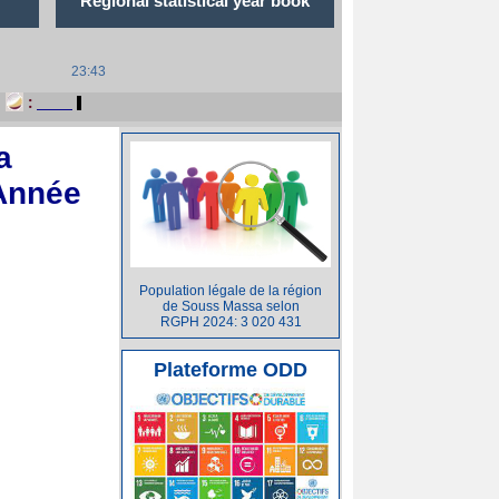
Regional statistical year book
23:43
a
 Année
Population légale de la région
de Souss Massa selon
RGPH 2024: 3 020 431
Plateforme ODD