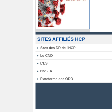
Indice
des
Prix
2018
SITES AFFILIÉS HCP
Indice
Sites des DR de l'HCP
Le CND
des
L'ESI
Prix
l'INSEA
2017
Plateforme des ODD