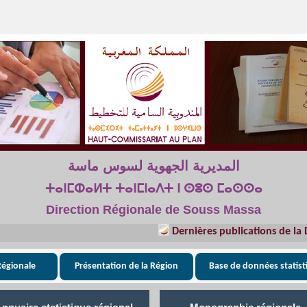
المديرية الجهوية لسوس ماسة
ⵜⴰⵏⵎⵀⴰⵍⵜ ⵜⴰⵏⵎⵏⴰⴷⵜ ⵏ ⵙⵓⵙ ⵎⴰⵙⵙⴰ
Direction Régionale de Souss Massa
Dernières publications de la Direct