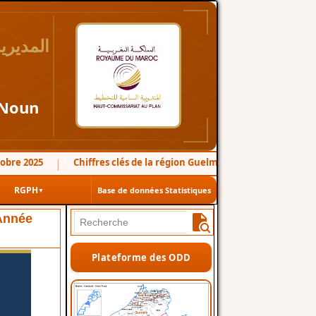
المديري
 Noun
 2025
Chiffres clés de la région Guelmim-Oued Noun 2024
|
|
RGPH
Base de données Statistiques
▼
Année
Plateforme des ODD