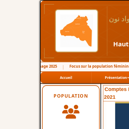
اد نون
Haut
 l'Emploi et le Chômage 2025
Focus sur la population féminine de
|
Accueil
Présentation
Comptes 
POPULATION
2021