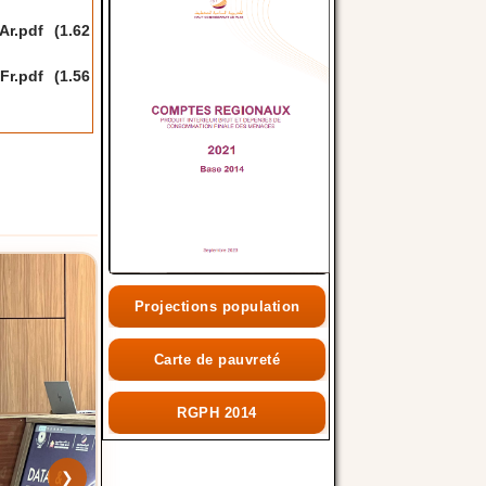
Ar.pdf
(1.62
Fr.pdf
(1.56
Projections population
Carte de pauvreté
RGPH 2014
❯