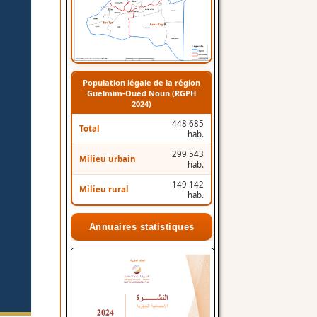
Population légale de la région
Guelmim-Oued Noun (RGPH
2024)
448 685
Total
hab.
299 543
Milieu urbain
hab.
149 142
Milieu rural
hab.
Annuaires statistiques