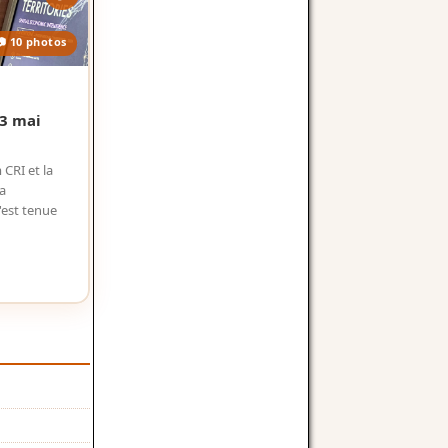
📷 10 photos
Partenariat
3 mai
Participation à la 15ᵉ édition du programme 
Bouizakarne
CRI et la
Le 25 mars 2026, à Bouizakarne, la direction régionale a 
a
Université dans les prisons », organisée sous le Haut 
'est tenue
VI, marquée par la signature d'une convention de partena
Voir la galerie