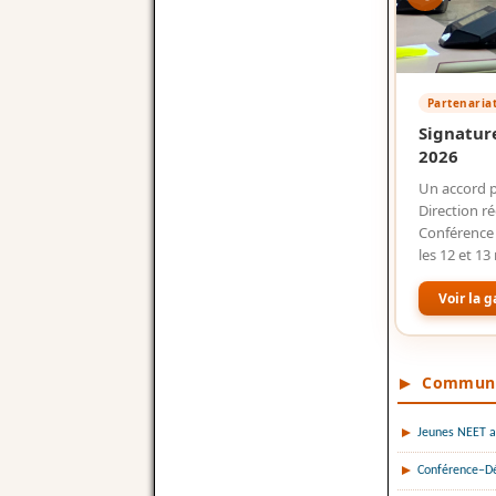
Partenaria
Signatur
2026
Un accord p
Direction r
Conférence i
les 12 et 13
Voir la g
Communiq
Jeunes NEET au
Conférence–Déb