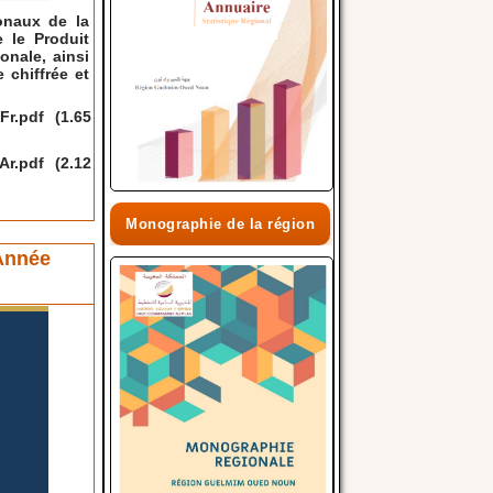
onaux de la
 le Produit
onale, ainsi
 chiffrée et
Fr.pdf
(1.65
Ar.pdf
(2.12
Monographie de la région
Année