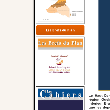
Les Brefs du Plan
Le Haut-Com
région Guel
Intérieur Br
que les dép