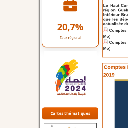
Le Haut-Com
région Guel
Intérieur Br
que les dép
20,7%
actualisée d
Comptes 
Mo)
Taux régional
Comptes 
Mo)
Comptes 
2019
Cartes thématiques