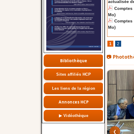
actualisée d
Comptes 
Mo)
Comptes 
Mo)
1
2
📷 Photot
Bibliothèque
Sites affiliés HCP
Les liens de la région
Annonces HCP
▶ Vidéothèque
❮