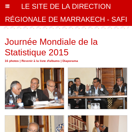
LE SITE DE LA DIRECTION
RÉGIONALE DE MARRAKECH - SAFI
Journée Mondiale de la
Statistique 2015
16 photos
|
Revenir à la liste d'albums
|
Diaporama