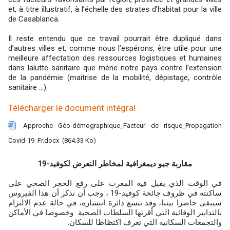
et, à titre illustratif, à l’échelle des strates d’habitat pour la ville
de Casablanca.
Il reste entendu que ce travail pourrait être dupliqué dans
d’autres villes et, comme nous l’espérons, être utile pour une
meilleure affectation des ressources logistiques et humaines
dans lalutte sanitaire que mène notre pays contre l’extension
de la pandémie (maitrise de la mobilité, dépistage, contrôle
sanitaire …).
Télécharger le document intégral
Approche Géo-démographique_Facteur de risque_Propagation
Covid-19_Fr.docx
(864.33 Ko)
19
التعرض لكوفيد-
جيو ديمغرافية لمخاطر
مقاربة
في الوقت الذي يقبل فيه المغرب على رفع الحجر الصحي على
ساكنته في ظروف جائحة كوفيد-19 ، وجب أن نذكر أن هذا الفيروس
سيبقى حاضرا بيننا، وقد تتسع دائرة انتشاره، في حالة عدم الالتزام
بالتدابير الوقائية التي أقرتها السلطات الصحية وخصوصا في الأماكن
والتجمعات السكانية التي تعرف اكتظاظا للسكان.