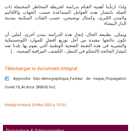
ولذا، ارتأينا أهمية القيام بدراسة لخريطة المخاطر المحتملة ذات
الصلة بانتشار هذه العوامل المساعدة حسب الجهات والأقاليم
والمدن الكبرى، وكمثال توضيحي، حسب الفئات السكنية بمدينة
.
الدار البيضاء
ويمكن، بطبيعة الحال، إنجاز هذه الدراسة بمدن أخرى، آملين أن
تكون نتائجها مفيدة من أجل توزيع أفضلٍ للموارد اللوجستيكية
والبشرية في هذه التعبئة الصحية الوطنية التي يقوم بها بلدنا ضد
انتشار الجائحة (التحكم في التنقل ، الكشف، المراقبة الصحية، ...).
Télécharger le document intégral
Approche Géo-démographique_Facteur de risque_Propagation
Covid-19_Ar.docx
(858.62 Ko)
Rédigé le Mardi 26 Mai 2020 à 13:33 |
Population & Démographie