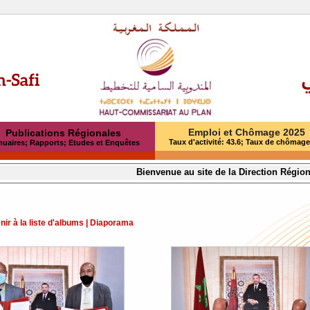
Emploi et Chômage 2025
Publications Régionales
Taux d'activité: 43.6; Taux de chômage
uaires; Rapports; Etudes et Enquêtes
Bienvenue au site de la Direction Régionale 
ir à la liste d'albums
|
Diaporama