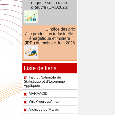
enquête sur la main-
d’œuvre (EMO2026)
L’indice des prix
à la production industrielle,
énergétique et minière
(IPPI) du mois de Juin 2026
Liste de liens
Institut Nationale de
Statistique et d'Economie
Appliquée
MARAACID
WikiProgressAfrica
Archives du Maroc