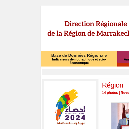
Base de Données Régionale
Indicateurs démographique et scio-
Ann
économique
Région
14 photos
|
Reven