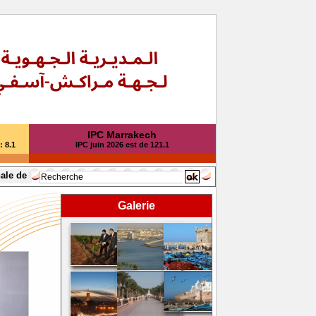
IPC Marrakech
: 8.1
IPC juin 2026 est de 121.1
de Marrakech-Safi
Galerie