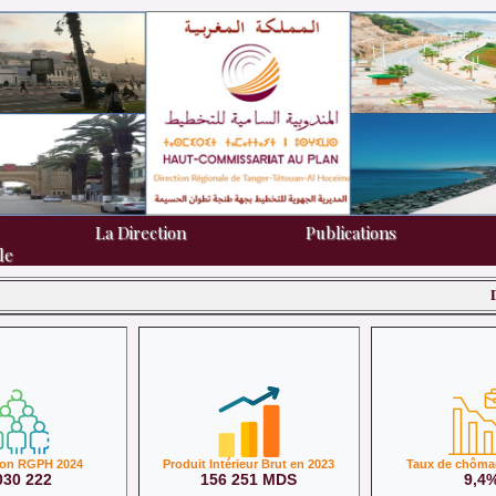
La Direction
La Direction
Publications
Publications
le
le
Dynamiq
ion RGPH 2024
Produit Intérieur Brut en 2023
Taux de chôma
030 222
156 251 MDS
9,4