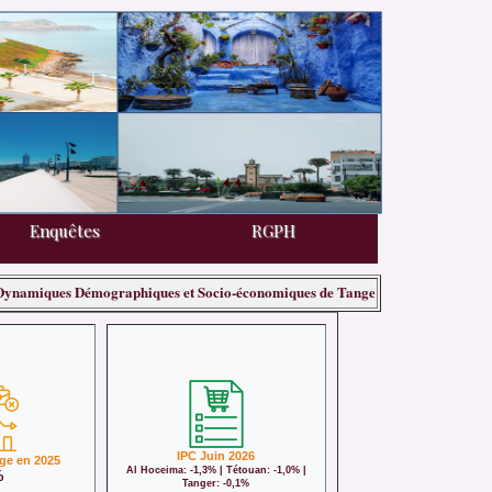
Enquêtes
Enquêtes
RGPH
RGPH
ues Démographiques et Socio-économiques de Tanger Tétouan Al Hoceima 20
IPC Juin 2026
ge en 2025
Al Hoceima: -1,3% | Tétouan: -1,0% |
%
Tanger: -0,1%