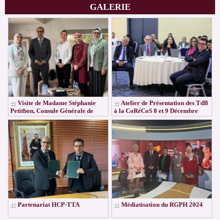
GALERIE
Visite de Madame Stéphanie
Atelier de Présentation des TdB
Petitbon, Consule Générale de
à la CoRéCoS 8 et 9 Décembre
France à Tanger à la Direction
2026
Régionale de TTA
Partenariat HCP-TTA
Médiatisation du RGPH 2024