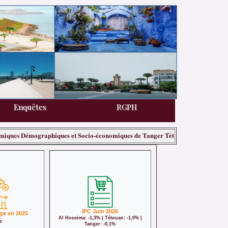
Enquêtes
Enquêtes
RGPH
RGPH
émographiques et Socio-économiques de Tanger Tétouan Al Hoceima 2025,
IPC Juin 2026
ge en 2025
Al Hoceima: -1,3% | Tétouan: -1,0% |
%
Tanger: -0,1%