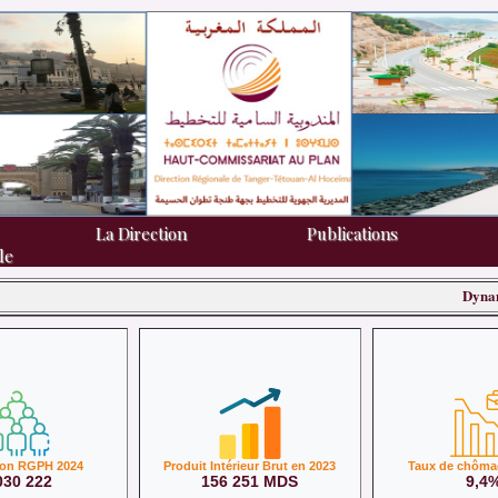
La Direction
La Direction
Publications
Publications
le
le
Dynamiques D
ion RGPH 2024
Produit Intérieur Brut en 2023
Taux de chôma
030 222
156 251 MDS
9,4