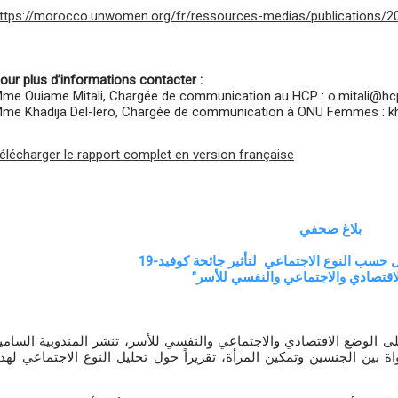
ttps://morocco.unwomen.org/fr/ressources-medias/publications/
our plus d’informations contacter :
me Ouiame Mitali, Chargée de communication au HCP : o.mitali@h
me Khadija Del-lero, Chargée de communication à ONU Femmes : 
élécharger le rapport complet en version française
بلاغ صحفي
 حسب النوع الاجتماعي لتأثير جائحة كوفيد-19
لاقتصادي والاجتماعي والنفسي للأسر
ً على نتائج بحثها حول تأثير جائحة كوفيد-19 على الوضع الاقتصادي والاجتماعي والنفسي للأسر، تنشر المندوبية السام
ة بين الجنسين وتمكين المرأة، تقريراً حول تحليل النوع الاجتماعي لهذ