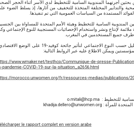
من بحثين أجرتهما المندوبية السامية للتخطيط لدى الأسر أثناء الحجر الصح
حية والتدابير المختلفة المتخذة للتخفيف من آثارها، إذ يسلط الضوء عل
الفوائد المستمدة من السياسات العمومية التي تم تنفيذها
بين المندوبية السامية للتخطيط وهيئة الأمم المتحدة للمساواة بين الجنسي
لائمة لإنتاج ونشر واستخدام الإحصائيات المستجيبة للنوع الإجتماعي وكذ
 من طرف جميع المستخدمين في المغرب
و تجدر الإشارة إلى أن هذا التقرير المعنون " تحليل حسب النوع الاجتماعي لتأثير جائحة كوفيد-19 على الوضع الا،
ؤسستين ويمكن الاطلاع عليه عبر الروابط التالية
ttps://www.wmaker.net/testhcp/Communique-de-presse-Publication
a-pandemie-COVID-19-sur-la-situation_a2656.html
ttps://morocco.unwomen.org/fr/ressources-medias/publications/
دوبية السامية للتخطيط
ئة الأمم المتحدة للمرأة
élécharger le rapport complet en version arabe