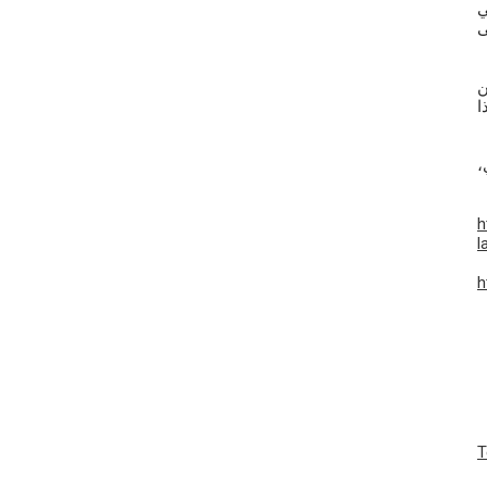
ي
ى
ن
ا
قتصادي
h
l
h
T