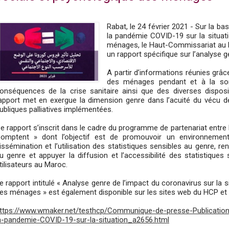
Rabat, le 24 février 2021 - Sur la b
la pandémie COVID-19 sur la situat
ménages, le Haut-Commissariat au P
un rapport spécifique sur l’analyse 
A partir d’informations réunies grâ
des ménages pendant et à la sort
onséquences de la crise sanitaire ainsi que des diverses disposi
apport met en exergue la dimension genre dans l’acuité du vécu de 
ubliques palliatives implémentées.
e rapport s’inscrit dans le cadre du programme de partenariat ent
omptent » dont l’objectif est de promouvoir un environnement i
issémination et l’utilisation des statistiques sensibles au genre, re
u genre et appuyer la diffusion et l’accessibilité des statistique
tilisateurs au Maroc.
e rapport intitulé « Analyse genre de l’impact du coronavirus sur la
es ménages » est également disponible sur les sites web du HCP et d
ttps://www.wmaker.net/testhcp/Communique-de-presse-Publication
a-pandemie-COVID-19-sur-la-situation_a2656.html