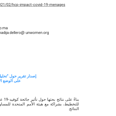
2021/02/hcp-impact-covid-19-menages
cp.ma
khadija.dellero@ unwomen.org
إصدار تقرير حول "تحليل
على الوضع ا"
بناء
للتخطيط، بشراكة مع هيئة الأمم المتحدة للمساوا
النتائج.