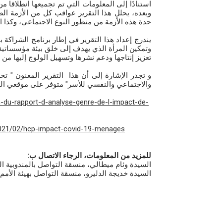
استنادًا إلى المعلومات التي تم تجميعها انطلاقا 
وبعده، يحلل هذا التقرير عواقب كل من الأزمة الص
حدة هذه الأزمة من منظور النوع الاجتماعي، وكذا .
يندرج إعداد هذا التقرير في إطار برنامج الشراكة 
وتمكين المرأة الذي يهدف إلى خلق بيئة مؤسساتية م
تعزيز إنتاجها ودعم نشرها وتسهيل الولوج إليها.
والاجتماعي والنفسي للأسر" متوفر على موقعي الم:
-du-rapport-d-analyse-genre-de-l-impact-de-
2021/02/hcp-impact-covid-19-menages
للمزيد من المعلومات، الرجاء الاتصال ب:
السيدة وئام ميطالي، منسقة التواصل بالمن : o.mitali@hcp.ma
السيدة خديجة الدليرو، منسقة التواصل بهي : khadija.dellero@unwomen.org