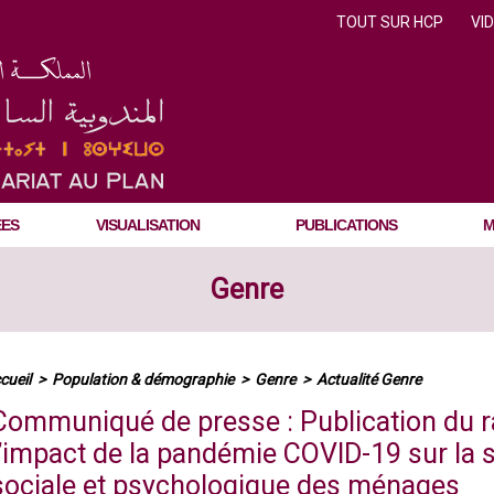
TOUT SUR HCP
VI
ÉES
VISUALISATION
PUBLICATIONS
M
Genre
cueil
>
Population & démographie
>
Genre
>
Actualité Genre
Communiqué de presse : Publication du r
l’impact de la pandémie COVID-19 sur la 
sociale et psychologique des ménages