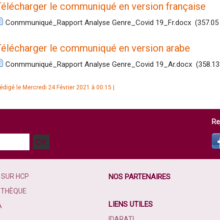
Télécharger le communiqué en version française
Conmmuniqué_Rapport Analyse Genre_Covid 19_Fr.docx
(357.05
Télécharger le communiqué en version arabe
Conmmuniqué_Rapport Analyse Genre_Covid 19_Ar.docx
(358.13
édigé le Mercredi 24 Février 2021 à 00:15 |
Re
 SUR HCP
NOS PARTENAIRES
OTHÈQUE
LIENS UTILES
A
IDARATI