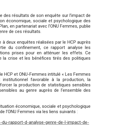
ase des résultats de son enquête sur l’impact de
ion économique, sociale et psychologique des
lan, en partenariat avec l’ONU Femmes, publie
genre de ces résultats.
ce à deux enquêtes réalisées par le HCP auprès
ie du confinement, ce rapport analyse les
tions prises pour en atténuer les effets. Ce
la crise et les bénéfices tirés des politiques
re le HCP et ONU-Femmes intitulé « Les Femmes
nstitutionnel favorable à la production, la
nforcer la production de statistiques sensibles
s sensibles au genre auprès de l’ensemble des
 situation économique, sociale et psychologique
e l’ONU Femmes via les liens suivants :
-du-rapport-d-analyse-genre-de-l-impact-de-