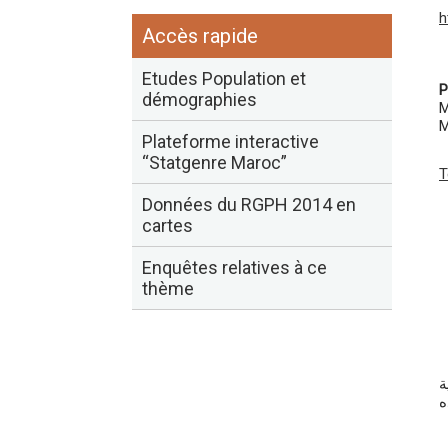
h
Accès rapide
Etudes Population et
P
démographies
M
M
Plateforme interactive
“Statgenre Maroc”
T
Données du RGPH 2014 en
cartes
Enquêtes relatives à ce
thème
ية
ه