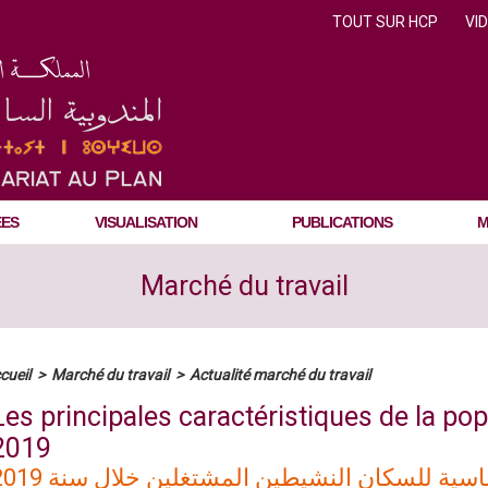
TOUT SUR HCP
VI
ÉES
VISUALISATION
PUBLICATIONS
M
Marché du travail
cueil
>
Marché du travail
>
Actualité marché du travail
Les principales caractéristiques de la po
2019
سية للسكان النشيطين المشتغلين خلال سنة 2019