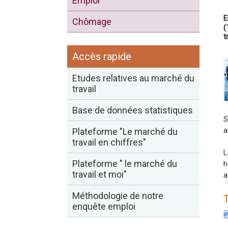
Emploi
E
Chômage
(
t
Accès rapide
Etudes relatives au marché du
travail
Base de données statistiques
S
a
Plateforme "Le marché du
travail en chiffres"
L
Plateforme " le marché du
h
travail et moi"
a
Méthodologie de notre
enquête emploi