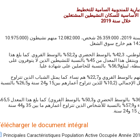
بارية للمندوبية السامية للتخطيط
الأساسية للسكان النشيطين المشتغلين
2019
خلال سنة
بلغ عدد السكان في سن النشاط (15 سنة فأكثر)، سنة 2019، 26.359.000 شخص، 12.082.000 منهم نشيطون (10.975.000
وهكذا، فقد بلغ معدل النشاط 45,8% على الصعيد الوطني، 42,3% بالوسط الحضري و52,2% بالوسط القروي. كما بلغ هذا
المعدل71% لدى الرجال مقابل21,5% لدى النساء. وينتقل هذا المعدل من 45% بالنسبة للنشيطين الذين لا يتوفرون على
من بين 10.975.000 نشيط مشتغل، يقطن 42,8% منهم بالوسط القروي و22,7% هم نساء. كما يمثل الشباب الذين تتراوح
أعمارهم ما بين 15 و34 سنة 36,7% من حجم الشغل الإجمالي (10,2% للذين تتراوح أعمارهم بين15 و24 سنة و26,5% بالنسبة
بلغ معدل الشغل 41,6% على المس%
في صفوف الرجال مقابل 18,6% في صفوف النساء و57,9% بالنسبة للأشخاص الذين تتراوح أعمارهم ما بين 35 و44 سنة
Télécharger le document intégral
Principales Caractéristiques Population Active Occupée Année 201