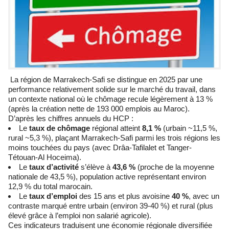
La région de Marrakech-Safi se distingue en 2025 par une
performance relativement solide sur le marché du travail, dans
un contexte national où le chômage recule légèrement à 13 %
(après la création nette de 193 000 emplois au Maroc).
D’après les chiffres annuels du HCP :
Le
taux de chômage
régional atteint
8,1 %
(urbain ~11,5 %,
rural ~5,3 %), plaçant Marrakech-Safi parmi les trois régions les
moins touchées du pays (avec Drâa-Tafilalet et Tanger-
Tétouan-Al Hoceima).
Le
taux d’activité
s’élève à
43,6 %
(proche de la moyenne
nationale de 43,5 %), population active représentant environ
12,9 % du total marocain.
Le
taux d’emploi
des 15 ans et plus avoisine
40 %
, avec un
contraste marqué entre urbain (environ 39-40 %) et rural (plus
élevé grâce à l’emploi non salarié agricole).
Ces indicateurs traduisent une économie régionale diversifiée