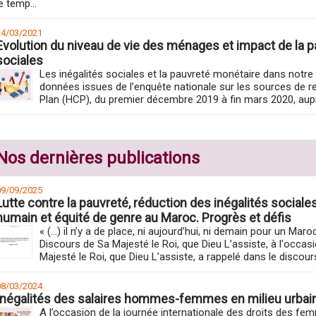
e temp...
24/03/2021
Evolution du niveau de vie des ménages et impact de la 
sociales
Les inégalités sociales et la pauvreté monétaire dans notre
données issues de l’enquête nationale sur les sources de r
Plan (HCP), du premier décembre 2019 à fin mars 2020, aupr
Nos dernières publications
09/09/2025
Lutte contre la pauvreté, réduction des inégalités sociale
humain et équité de genre au Maroc. Progrès et défis
« (…) il n’y a de place, ni aujourd’hui, ni demain pour un Mar
Discours de Sa Majesté le Roi, que Dieu L’assiste, à l'occas
Majesté le Roi, que Dieu L’assiste, a rappelé dans le discours
08/03/2024
Inégalités des salaires hommes-femmes en milieu urbain 
A l’occasion de la journée internationale des droits des f