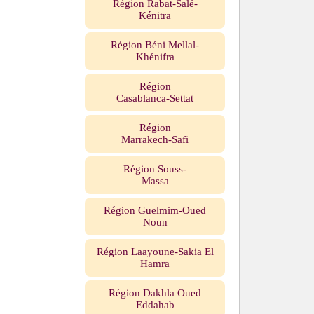
Région Rabat-Salé-
Kénitra
Région Béni Mellal-
Khénifra
Région
Casablanca-Settat
Région
Marrakech-Safi
Région Souss-
Massa
Région Guelmim-Oued
Noun
Région Laayoune-Sakia El
Hamra
Région Dakhla Oued
Eddahab