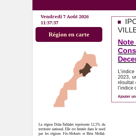
Vendredi 7 Août 2026
IPC
11:37:38
VILL
Région en carte
Note 
Cons
Dece
L’indic
2023, u
résultat
l’indice
Ajouter u
La région Drâa-Tafilalet représente 12,5% du
territoire national. Elle est limitée dans le nord
par les régions Fès-Meknès et Béni Mellal-