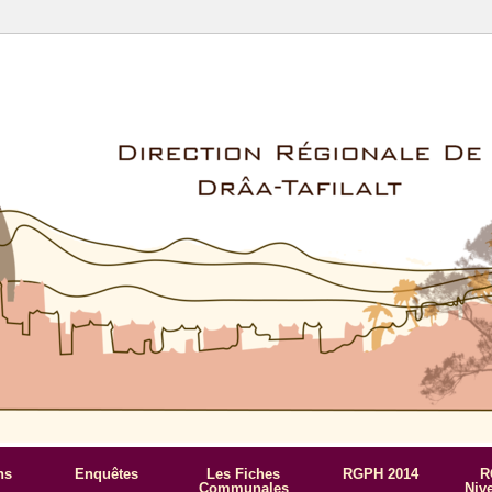
ns
Enquêtes
Les Fiches
RGPH 2014
R
Communales
Niv