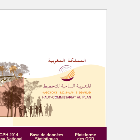
GPH 2014
Base de données
Plateforme
eau National
Statistiques
des ODD