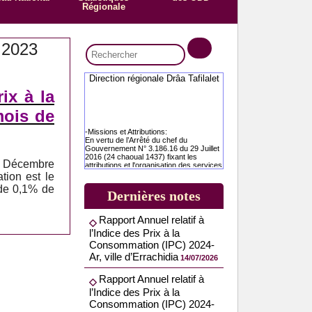
Régionale
2023
Direction régionale Drâa Tafilalet
ix à la
mois de
-Missions et Attributions:
En vertu de l’Arrêté du chef du
Gouvernement N° 3.186.16 du 29 Juillet
2016 (24 chaoual 1437) fixant les
attributions et l'organisation des services
e Décembre
déconcentrés du Haut-Commissariat au
tion est le
Plan, il incombe aux Directions
Régionales du Haut-Commissariat au
 de 0,1% de
Dernières notes
Plan de s’acquitter, dans la limite de leurs
compétences territoriales, des missions
suivantes : • Procéder à des enquêtes et
Rapport Annuel relatif à
à toute autre opération de collecte
d'informations dans les domaines de la
l’Indice des Prix à la
statistique et en assurer l'exploitation
Consommation (IPC) 2024-
des résultats ; • Elaborer et publier des
annuaires statistiques et des
Ar, ville d’Errachidia
14/07/2026
monographies régionales et provinciales
; • Effectuer des études d'ordre
Rapport Annuel relatif à
économique, social et démographique,
dans le but de contribuer au processus
l’Indice des Prix à la
de développement régional et local ; •
Consommation (IPC) 2024-
Participer, en collaboration avec les
autorités régionales, provinciales et