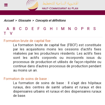
Accueil
>
Glossaire
>
Concepts et définitions
A
B
C
D
E
F
G
H
I
M
N
O
P
R
S
T
V
Formation brute de capital fixe :
La formation brute de capital fixe (FBCF) est constituée
par les acquisitions moins les cessions d'actifs fixes
réalisées par les producteurs résidents. Les actifs fixes
sont les actifs corporels ou incorporels issus du
processus de production et utilisés de façon répétée ou
continue dans d'autres processus de production pendant
au moins un an.
Formation de soins de base :
La formation de soins de base : Il s’agit des hôpitaux
ruraux, des centres de santé urbains et ruraux et des
dispensaires urbains et ruraux et des dispensaires ruraux
de base.