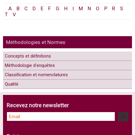
A
B
C
D
E
F
G
H
I
M
N
O
P
R
S
T
V
Méthodologies et Normes
Concepts et définitions
Méthodologie d'enquêtes
Classification et nomenclatures
Qualité
Recevez notre newsletter