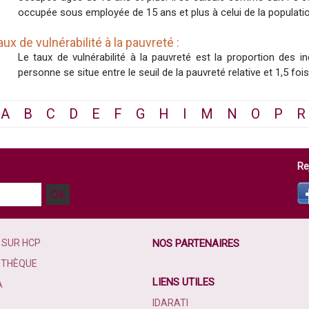
occupée sous employée de 15 ans et plus à celui de la populati
aux de vulnérabilité à la pauvreté :
Le taux de vulnérabilité à la pauvreté est la proportion des 
personne se situe entre le seuil de la pauvreté relative et 1,5 fois
A
B
C
D
E
F
G
H
I
M
N
O
P
R
Re
 SUR HCP
NOS PARTENAIRES
OTHÈQUE
LIENS UTILES
A
IDARATI