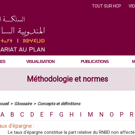
TOUT SUR HCP
VI
ÉES
VISUALISATION
PUBLICATIONS
M
Méthodologie et normes
cueil
>
Glossaire
>
Concepts et définitions
A
B
C
D
E
F
G
H
I
M
N
O
P
R
aux d'épargne :
Le taux d'épargne constitue la part relative du RNBD non affect