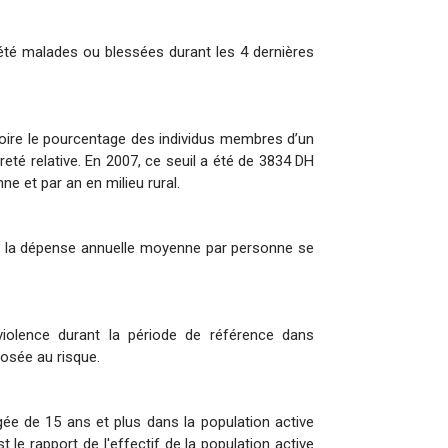
été malades ou blessées durant les 4 dernières
voire le pourcentage des individus membres d’un
eté relative. En 2007, ce seuil a été de 3834 DH
e et par an en milieu rural.
ont la dépense annuelle moyenne par personne se
olence durant la période de référence dans
posée au risque.
e de 15 ans et plus dans la population active
 le rapport de l'effectif de la population active