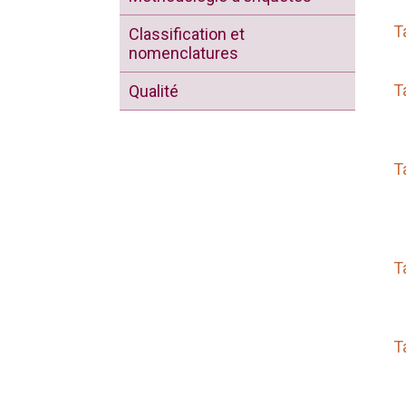
T
Classification et
nomenclatures
T
Qualité
T
T
T