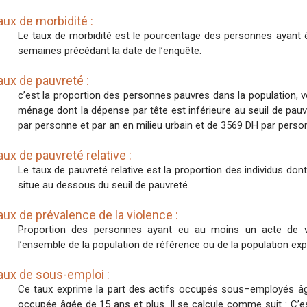
aux de morbidité :
Le taux de morbidité est le pourcentage des personnes ayant 
semaines précédant la date de l’enquête.
aux de pauvreté :
c’est la proportion des personnes pauvres dans la population, 
ménage dont la dépense par tête est inférieure au seuil de pauvr
par personne et par an en milieu urbain et de 3569 DH par personn
aux de pauvreté relative :
Le taux de pauvreté relative est la proportion des individus d
situe au dessous du seuil de pauvreté.
aux de prévalence de la violence :
Proportion des personnes ayant eu au moins un acte de vi
l’ensemble de la population de référence ou de la population ex
aux de sous-emploi :
Ce taux exprime la part des actifs occupés sous–employés âgé
occupée âgée de 15 ans et plus. Il se calcule comme suit : C’est