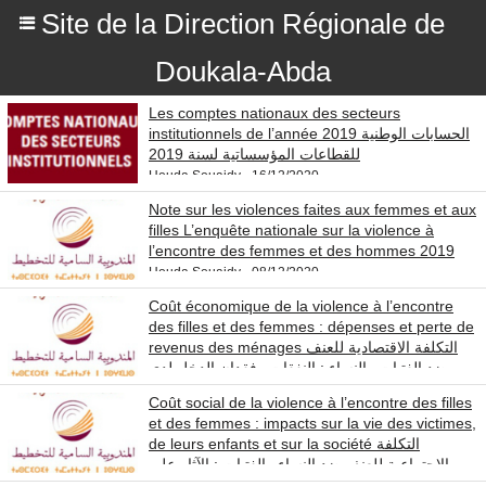
Site de la Direction Régionale de
Doukala-Abda
Les comptes nationaux des secteurs
institutionnels de l’année 2019 الحسابات الوطنية
للقطاعات المؤسساتية لسنة 2019
Houda Souaidy - 16/12/2020
Note sur les violences faites aux femmes et aux
filles L’enquête nationale sur la violence à
l’encontre des femmes et des hommes 2019
Houda Souaidy - 08/12/2020
Coût économique de la violence à l’encontre
des filles et des femmes : dépenses et perte de
revenus des ménages التكلفة الاقتصادية للعنف
ضد الفتيات والنساء : النفقات وفقدان الدخل لدى
الأسر
Coût social de la violence à l’encontre des filles
Houda Souaidy - 30/11/2020
et des femmes : impacts sur la vie des victimes,
de leurs enfants et sur la société التكلفة
الاجتماعية للعنف ضد النساء والفتيات : الآثار على
حياة ضحايا العنف وعلى أطفالهن وعلى المجتمع