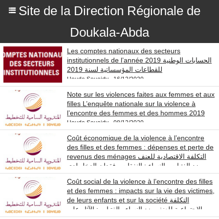
Site de la Direction Régionale de
Doukala-Abda
Les comptes nationaux des secteurs
institutionnels de l’année 2019 الحسابات الوطنية
للقطاعات المؤسساتية لسنة 2019
Houda Souaidy - 16/12/2020
Note sur les violences faites aux femmes et aux
filles L’enquête nationale sur la violence à
l’encontre des femmes et des hommes 2019
Houda Souaidy - 08/12/2020
Coût économique de la violence à l’encontre
des filles et des femmes : dépenses et perte de
revenus des ménages التكلفة الاقتصادية للعنف
ضد الفتيات والنساء : النفقات وفقدان الدخل لدى
الأسر
Coût social de la violence à l’encontre des filles
Houda Souaidy - 30/11/2020
et des femmes : impacts sur la vie des victimes,
de leurs enfants et sur la société التكلفة
الاجتماعية للعنف ضد النساء والفتيات : الآثار على
حياة ضحايا العنف وعلى أطفالهن وعلى المجتمع